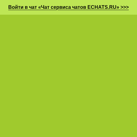
Войти в чат «Чат сервиса чатов ECHATS.RU» >>>